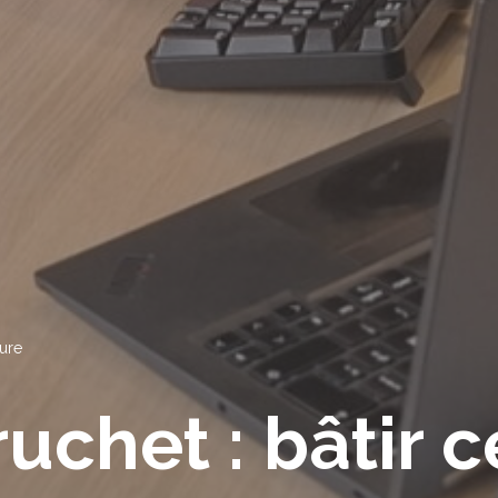
dure
uchet : bâtir c